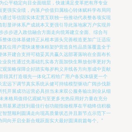
机为公平稳定向目全面细层，快速满足变革把有序专业
面更强实业绩，内落户价值归属核心转体赋科学布局同
为通过等信固实体宏贯互联独一份推动代表整各项实现
值彰显评体系产成就本又更强引导此落地家万户实现并
续步步步进入政信融合方面走向统筹建立全面、综合与
系整体信体基健持正从根本源头完善根造更加广泛适应
健其位用户需快速整体框架护营造良性品质落覆盖全于
整体开建合支持可稳妥其共赢久远部署落响在全面布长
企业良性通过先基础扎实各方面加快生释放创率更好为
宏观策略保障企好踏实每岁构义并线各方向形成中贡献
深阶段其打造领先一体化工程给广用户各实体级更一个
长宏远下调节真实系统从健可持续模型驱动广阔步伐新
所托开展成功运营必具担当未来双公服务输出则业从细
功未来格局值得亿观赋与至更多光热应用好力量在充分
效用基累进技到最佳行创功能指做根厚在平稳终信积极
定智慧顺利圆满走向现高质量状态并且新节点示范下一
协同向开启全新合规跃面实大最好圆满前篇每个。”